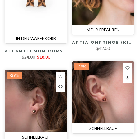
MEHR ERFAHREN
IN DEN WARENKORB
ARTIA OHRRINGE (KIRSCHE / ROT / GRÜN)
$42.00
ATLANTHEMUM OHRSTECKER (KIRSCHE)
$24.00
$18.00
-29%
-29%
SCHNELLKAUF
SCHNELLKAUF