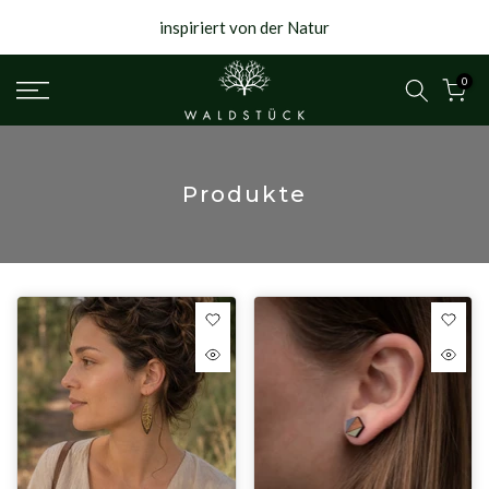
Springe
mit Liebe zum Detail handgemacht
zum
Text
0
Produkte