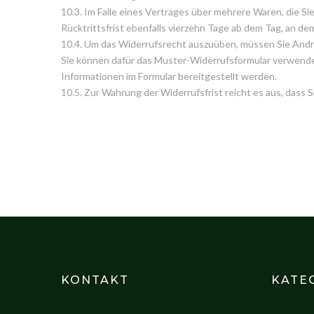
10.3. Im Falle eines Vertrages über mehrere Waren, die Si
Rücktrittsfrist ebenfalls vierzehn Tage ab dem Tag, an de
10.4. Um das Widerrufsrecht auszuüben, müssen Sie Andreas
Sie können dafür das Muster-Widerrufsformular verwenden
Informationen im Formular bereitgestellt werden.
10.5. Zur Wahrung der Widerrufsfrist reicht es aus, dass 
KONTAKT
KATE