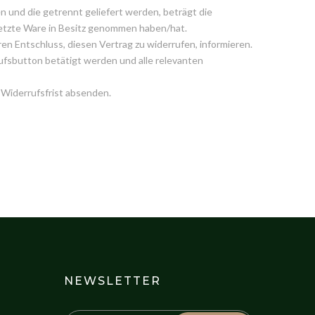
en und die getrennt geliefert werden, beträgt die
e letzte Ware in Besitz genommen haben/hat.
en Entschluss, diesen Vertrag zu widerrufen, informieren.
ufsbutton betätigt werden und alle relevanten
 Widerrufsfrist absenden.
NEWSLETTER