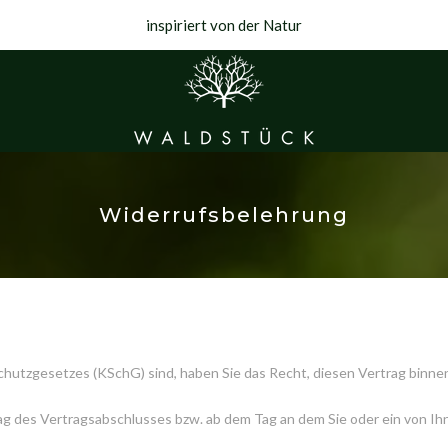
inspiriert von der Natur
Widerrufsbelehrung
hutzgesetzes (KSchG) sind, haben Sie das Recht, diesen Vertrag binn
g des Vertragsabschlusses bzw. ab dem Tag an dem Sie oder ein von Ihnen