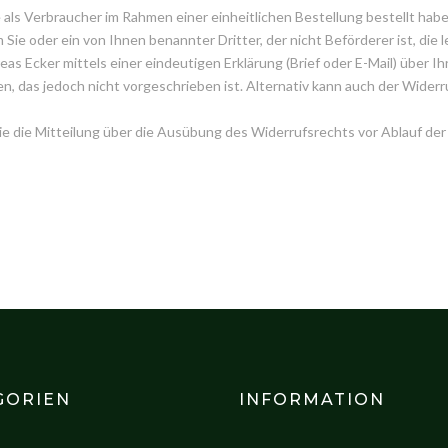
e als Verbraucher im Rahmen einer einheitlichen Bestellung bestellt hab
m Sie oder ein von Ihnen benannter Dritter, der nicht Beförderer ist, di
 Ecker mittels einer eindeutigen Erklärung (Brief oder E-Mail) über Ihr
, das jedoch nicht vorgeschrieben ist. Alternativ kann auch der Widerr
Sie die Mitteilung über die Ausübung des Widerrufsrechts vor Ablauf der
GORIEN
INFORMATION